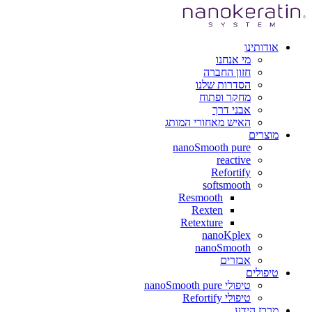
אודותינו
מי אנחנו
חזון החברה
הסדרות שלנו
מחקר ופתוח
אבני דרך
האיש מאחורי המותג
מוצרים
nanoSmooth pure
reactive
Refortify
softsmooth
Resmooth
Rexten
Retexture
nanoKplex
nanoSmooth
אבזרים
טיפולים
טיפולי nanoSmooth pure
טיפולי Refortify
מרכז הידע