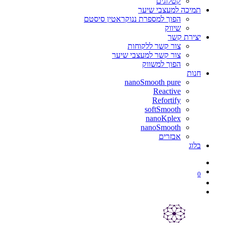
קטלוגים
תמיכה למעצבי שיער
הפוך למספרת ננוקראטין סיסטם
שיווק
יצירת קשר
צור קשר ללקוחות
צור קשר למעצבי שיער
הפוך למשווק
חנות
nanoSmooth pure
Reactive
Refortify
softSmooth
nanoKplex
nanoSmooth
אבזרים
בלוג
0