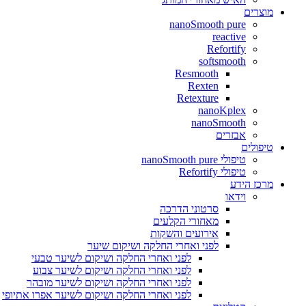
מוצרים
nanoSmooth pure
reactive
Refortify
softsmooth
Resmooth
Rexten
Retexture
nanoKplex
nanoSmooth
אבזרים
טיפולים
טיפולי nanoSmooth pure
טיפולי Refortify
מרכז הידע
וידאו
סרטוני הדרכה
מאחורי הקלעים
אירועים והשקות
לפני ואחרי החלקה ושיקום שיער
לפני ואחרי החלקה ושיקום לשיער טבעי
לפני ואחרי החלקה ושיקום לשיער צבוע
לפני ואחרי החלקה ושיקום לשיער מובהר
לפני ואחרי החלקה ושיקום לשיער אפרו אתיופי