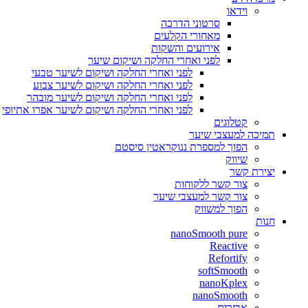
וידאו
סרטוני הדרכה
מאחורי הקלעים
אירועים והשקות
לפני ואחרי החלקה ושיקום שיער
לפני ואחרי החלקה ושיקום לשיער טבעי
לפני ואחרי החלקה ושיקום לשיער צבוע
לפני ואחרי החלקה ושיקום לשיער מובהר
לפני ואחרי החלקה ושיקום לשיער אפרו אתיופי
קטלוגים
תמיכה למעצבי שיער
הפוך למספרת ננוקראטין סיסטם
שיווק
יצירת קשר
צור קשר ללקוחות
צור קשר למעצבי שיער
הפוך למשווק
חנות
nanoSmooth pure
Reactive
Refortify
softSmooth
nanoKplex
nanoSmooth
אבזרים