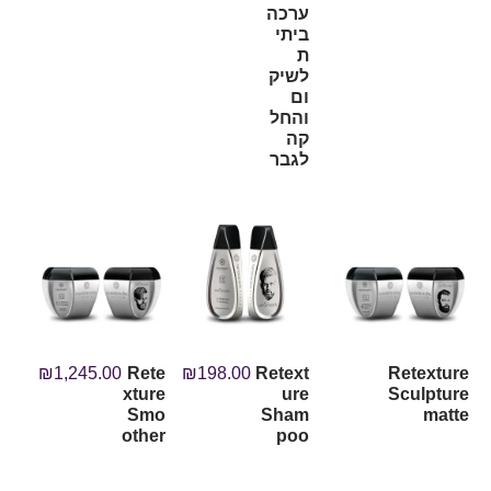
ערכה
ביתי
ת
לשיק
ום
והחל
קה
לגבר
₪
1,245.00
Rete
₪
198.00
Retext
Retexture
xture
ure
Sculpture
Smo
Sham
matte
other
poo