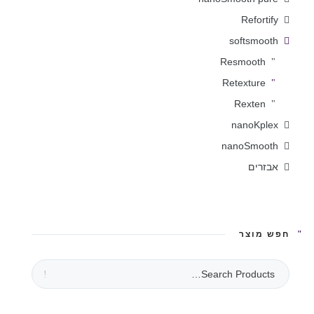
Refortify
softsmooth
Resmooth
Retexture
Rexten
nanoKplex
nanoSmooth
אבזרים
חפש מוצר