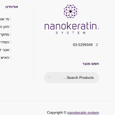
אודותינו
מי אנח
חזון ה
מחקר 
הסדרו
03-5299349
אבני ד
האיש 
חפש מוצר
Copyright ©
nanokeratin system