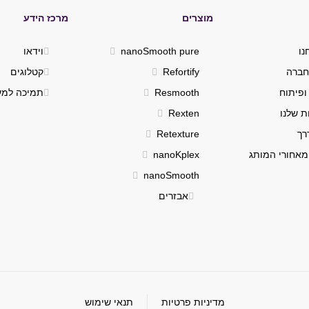
מוצרים
מרכז הידע
נו
nanoSmooth pure
וידאו
חברה
Refortify
קטלוגים
ופיתוח
Resmooth
תמיכה למע
ת שלנו
Rexten
רך
Retexture
מאחורי המותג
nanoKplex
nanoSmooth
אבזרים
מדיניות פרטיות
תנאי שימוש