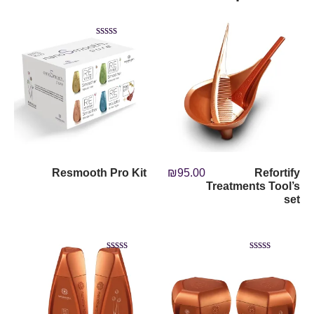
Rated
5.00
out of 5
Resmooth Pro Kit
₪
95.00
Refortify
Treatments Tool’s
set
Rated
Rated
5.00
5.00
out of 5
out of 5