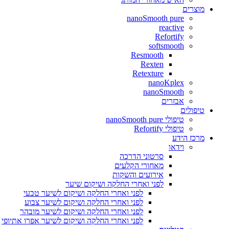
מוצרים
nanoSmooth pure
reactive
Refortify
softsmooth
Resmooth
Rexten
Retexture
nanoKplex
nanoSmooth
אבזרים
טיפולים
טיפולי nanoSmooth pure
טיפולי Refortify
מרכז הידע
וידאו
סרטוני הדרכה
מאחורי הקלעים
אירועים והשקות
לפני ואחרי החלקה ושיקום שיער
לפני ואחרי החלקה ושיקום לשיער טבעי
לפני ואחרי החלקה ושיקום לשיער צבוע
לפני ואחרי החלקה ושיקום לשיער מובהר
לפני ואחרי החלקה ושיקום לשיער אפרו אתיופי