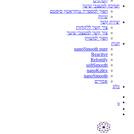
קטלוגים
תמיכה למעצבי שיער
הפוך למספרת ננוקראטין סיסטם
שיווק
יצירת קשר
צור קשר ללקוחות
צור קשר למעצבי שיער
הפוך למשווק
חנות
nanoSmooth pure
Reactive
Refortify
softSmooth
nanoKplex
nanoSmooth
אבזרים
בלוג
0