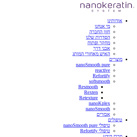
אודותינו
מי אנחנו
חזון החברה
הסדרות שלנו
מחקר ופתוח
אבני דרך
האיש מאחורי המותג
מוצרים
nanoSmooth pure
reactive
Refortify
softsmooth
Resmooth
Rexten
Retexture
nanoKplex
nanoSmooth
אבזרים
טיפולים
טיפולי nanoSmooth pure
טיפולי Refortify
מרכז הידע