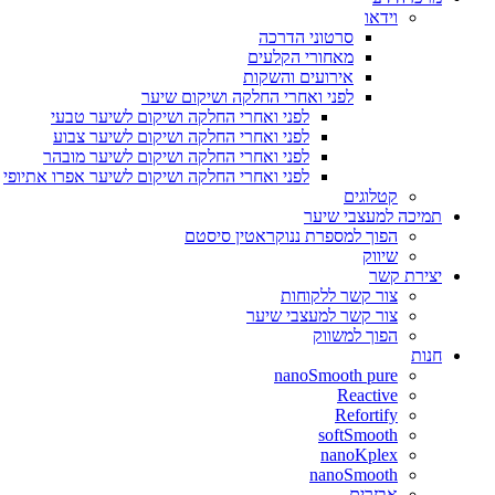
וידאו
סרטוני הדרכה
מאחורי הקלעים
אירועים והשקות
לפני ואחרי החלקה ושיקום שיער
לפני ואחרי החלקה ושיקום לשיער טבעי
לפני ואחרי החלקה ושיקום לשיער צבוע
לפני ואחרי החלקה ושיקום לשיער מובהר
לפני ואחרי החלקה ושיקום לשיער אפרו אתיופי
קטלוגים
תמיכה למעצבי שיער
הפוך למספרת ננוקראטין סיסטם
שיווק
יצירת קשר
צור קשר ללקוחות
צור קשר למעצבי שיער
הפוך למשווק
חנות
nanoSmooth pure
Reactive
Refortify
softSmooth
nanoKplex
nanoSmooth
אבזרים