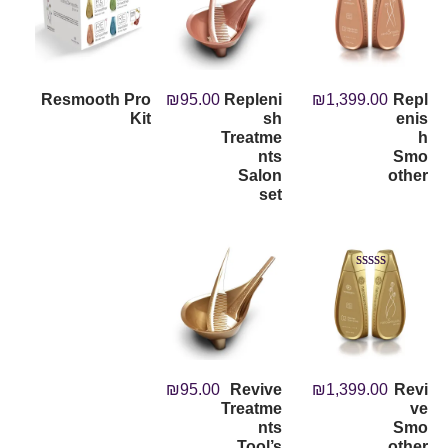
out of 5
out of 5
Resmooth Pro
₪
95.00
Repleni
₪
1,399.00
Repl
Kit
sh
enis
Treatme
h
nts
Smo
Salon
other
set
Rated
5.00
out of 5
₪
95.00
Revive
₪
1,399.00
Revi
Treatme
ve
nts
Smo
Tool’s
other