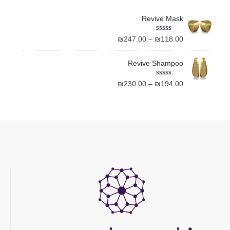
Revive Mask
Rated
5.00
₪
247.00
–
₪
118.00
out of 5
Revive Shampoo
Rated
5.00
₪
230.00
–
₪
194.00
out of 5