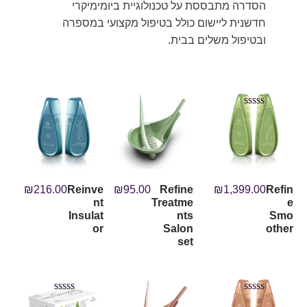
הסדרה מתבססת על טכנולוגיית ביומימיקרי
חדשנית ליישום כולל בטיפול מקצועי במספרה
ובטיפול משלים בבית.
Rated
5.00
out of 5
₪
216.00
Reinve
₪
95.00
Refine
₪
1,399.00
Refin
nt
Treatme
e
Insulat
nts
Smo
or
Salon
other
set
Rated
Rated
5.00
5.00