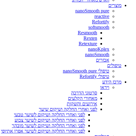
מוצרים
nanoSmooth pure
reactive
Refortify
softsmooth
Resmooth
Rexten
Retexture
nanoKplex
nanoSmooth
אבזרים
טיפולים
טיפולי nanoSmooth pure
טיפולי Refortify
מרכז הידע
וידאו
סרטוני הדרכה
מאחורי הקלעים
אירועים והשקות
לפני ואחרי החלקה ושיקום שיער
לפני ואחרי החלקה ושיקום לשיער טבעי
לפני ואחרי החלקה ושיקום לשיער צבוע
לפני ואחרי החלקה ושיקום לשיער מובהר
לפני ואחרי החלקה ושיקום לשיער אפרו אתיופי