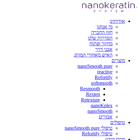
אודותינו
מי אנחנו
חזון החברה
הסדרות שלנו
מחקר ופתוח
אבני דרך
האיש מאחורי המותג
מוצרים
nanoSmooth pure
reactive
Refortify
softsmooth
Resmooth
Rexten
Retexture
nanoKplex
nanoSmooth
אבזרים
טיפולים
טיפולי nanoSmooth pure
טיפולי Refortify
מרכז הידע