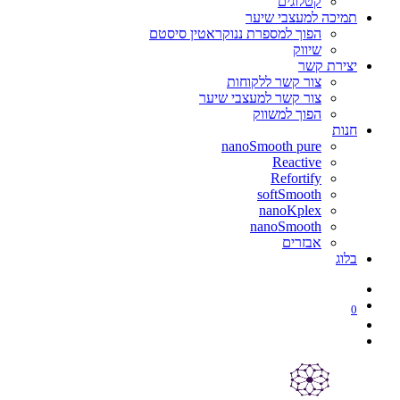
קטלוגים
תמיכה למעצבי שיער
הפוך למספרת ננוקראטין סיסטם
שיווק
יצירת קשר
צור קשר ללקוחות
צור קשר למעצבי שיער
הפוך למשווק
חנות
nanoSmooth pure
Reactive
Refortify
softSmooth
nanoKplex
nanoSmooth
אבזרים
בלוג
0