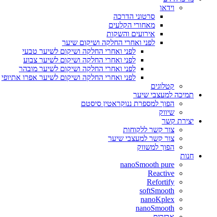
וידאו
סרטוני הדרכה
מאחורי הקלעים
אירועים והשקות
לפני ואחרי החלקה ושיקום שיער
לפני ואחרי החלקה ושיקום לשיער טבעי
לפני ואחרי החלקה ושיקום לשיער צבוע
לפני ואחרי החלקה ושיקום לשיער מובהר
לפני ואחרי החלקה ושיקום לשיער אפרו אתיופי
קטלוגים
תמיכה למעצבי שיער
הפוך למספרת ננוקראטין סיסטם
שיווק
יצירת קשר
צור קשר ללקוחות
צור קשר למעצבי שיער
הפוך למשווק
חנות
nanoSmooth pure
Reactive
Refortify
softSmooth
nanoKplex
nanoSmooth
אבזרים